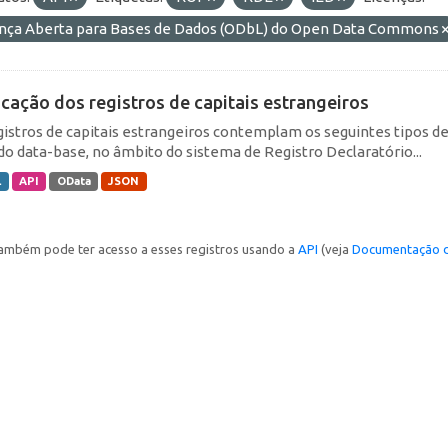
ença Aberta para Bases de Dados (ODbL) do Open Data Commons
icação dos registros de capitais estrangeiros
gistros de capitais estrangeiros contemplam os seguintes tipos d
do data-base, no âmbito do sistema de Registro Declaratório...
L
API
OData
JSON
ambém pode ter acesso a esses registros usando a
API
(veja
Documentação d