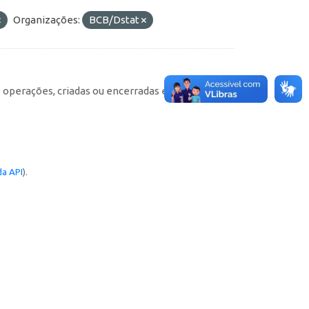
Organizações:
BCB/Dstat
e operações, criadas ou encerradas em cada
a API
).