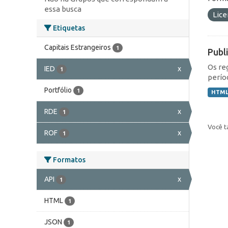
essa busca
Lic
Etiquetas
Capitais Estrangeiros
1
Publ
Os re
IED
x
1
perío
Portfólio
1
HTM
RDE
x
1
Você t
ROF
x
1
Formatos
API
x
1
HTML
1
JSON
1