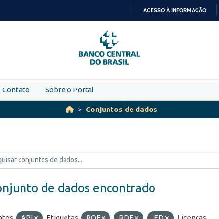
ACESSO À INFORMAÇÃO
IR
PARA
O
CONTEÚDO
Contato
Sobre o Portal
Conjuntos de dados
onjunto de dados encontrado
tos:
API
Etiquetas:
ROF
RDE
IED
Licenças: