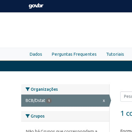
Skip to main content
Dados
Perguntas Frequentes
Tutoriais
Organizações
BCB/Dstat
x
1
1 c
Grupos
Forma
Não há Grupos que correspondam a