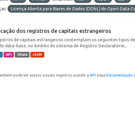
ças:
Licença Aberta para Bases de Dados (ODbL) do Open Data
icação dos registros de capitais estrangeiros
gistros de capitais estrangeiros contemplam os seguintes tipos d
do data-base, no âmbito do sistema de Registro Declaratório...
L
API
OData
JSON
ambém pode ter acesso a esses registros usando a
API
(veja
Documentação d