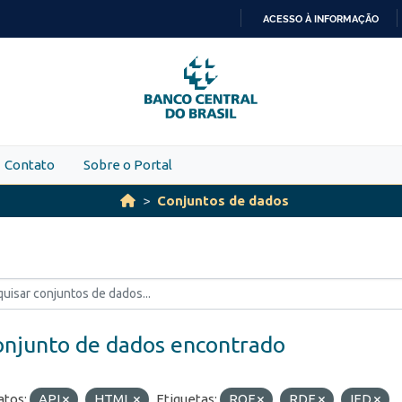
ACESSO À INFORMAÇÃO
IR
PARA
O
CONTEÚDO
Contato
Sobre o Portal
Conjuntos de dados
onjunto de dados encontrado
tos:
API
HTML
Etiquetas:
ROF
RDE
IED