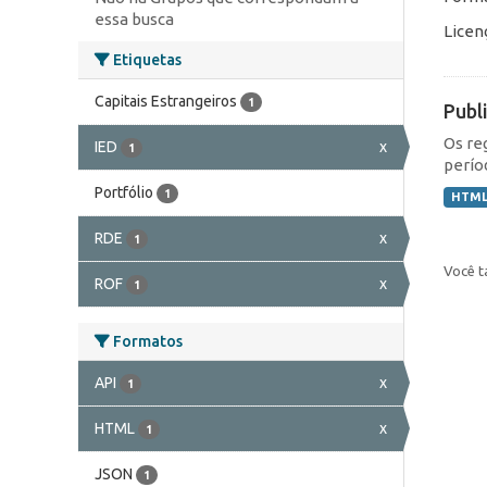
essa busca
Licen
Etiquetas
Capitais Estrangeiros
1
Publ
Os re
IED
x
1
perío
Portfólio
1
HTM
RDE
x
1
Você t
ROF
x
1
Formatos
API
x
1
HTML
x
1
JSON
1