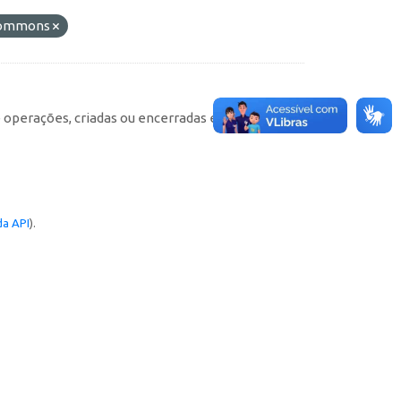
 Commons
e operações, criadas ou encerradas em cada
a API
).