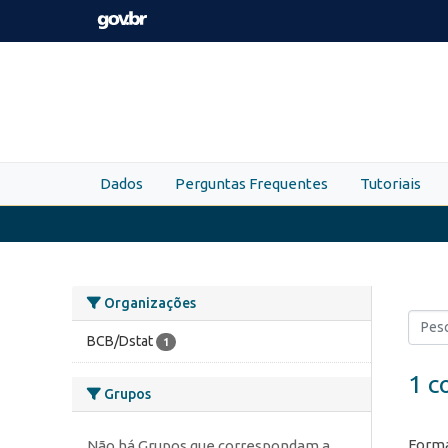
Skip to main content
Dados
Perguntas Frequentes
Tutoriais
Organizações
BCB/Dstat
1
1 c
Grupos
Forma
Não há Grupos que correspondam a