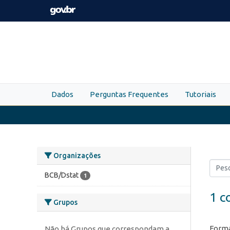
Skip to main content
Dados
Perguntas Frequentes
Tutoriais
Organizações
BCB/Dstat
1
1 c
Grupos
Forma
Não há Grupos que correspondam a