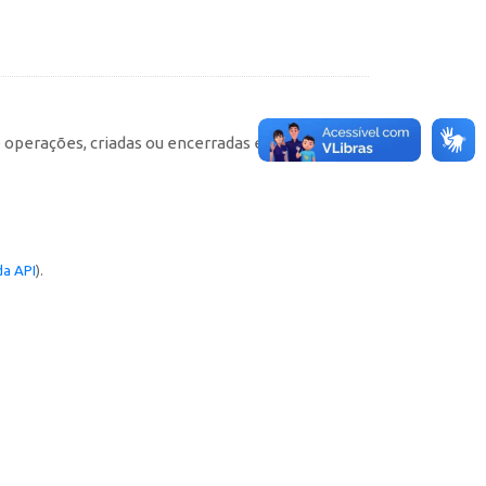
e operações, criadas ou encerradas em cada
a API
).