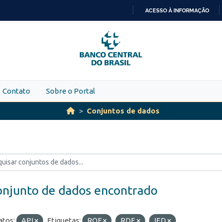
ACESSO À INFORMAÇÃO
IR
PARA
O
CONTEÚDO
Contato
Sobre o Portal
Conjuntos de dados
onjunto de dados encontrado
tos:
API
Etiquetas:
ROF
RDE
IED