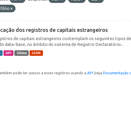
fólio
icação dos registros de capitais estrangeiros
gistros de capitais estrangeiros contemplam os seguintes tipos d
do data-base, no âmbito do sistema de Registro Declaratório...
L
API
OData
JSON
ambém pode ter acesso a esses registros usando a
API
(veja
Documentação d