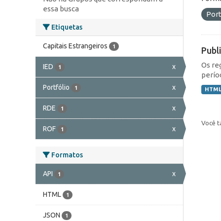
essa busca
Port
Etiquetas
Capitais Estrangeiros
1
Publ
Os re
IED
x
1
perío
Portfólio
x
1
HTM
RDE
x
1
Você t
ROF
x
1
Formatos
API
x
1
HTML
1
JSON
1