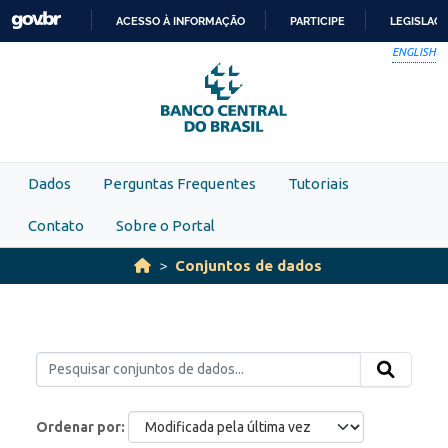
Skip to main content
ACESSO À INFORMAÇÃO
PARTICIPE
LEGISLAÇ
IR
ENGLISH
PARA
O
CONTEÚDO
Dados
Perguntas Frequentes
Tutoriais
Contato
Sobre o Portal
Conjuntos de dados
Ordenar por