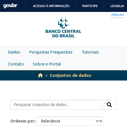
Skip to main content
ACESSO À INFORMAÇÃO
PARTICIPE
LEGISLAÇ
IR
ENGLISH
PARA
O
CONTEÚDO
Dados
Perguntas Frequentes
Tutoriais
Contato
Sobre o Portal
Conjuntos de dados
Ordenar por