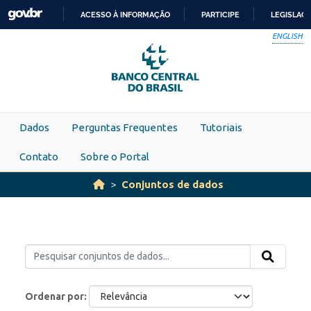
Skip to main content
ACESSO À INFORMAÇÃO
PARTICIPE
LEGISLAÇ
IR
ENGLISH
PARA
O
CONTEÚDO
Dados
Perguntas Frequentes
Tutoriais
Contato
Sobre o Portal
Conjuntos de dados
Ordenar por