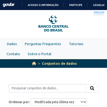
Skip to main content
ACESSO À INFORMAÇÃO
PARTICIPE
LEGISLAÇ
IR
ENGLISH
PARA
O
CONTEÚDO
Dados
Perguntas Frequentes
Tutoriais
Contato
Sobre o Portal
Conjuntos de dados
Ordenar por