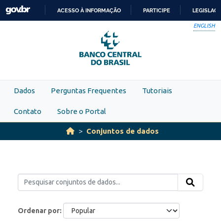
Skip to main content
ACESSO À INFORMAÇÃO
PARTICIPE
LEGISLAÇ
IR
ENGLISH
PARA
O
CONTEÚDO
Dados
Perguntas Frequentes
Tutoriais
Contato
Sobre o Portal
Conjuntos de dados
Ordenar por