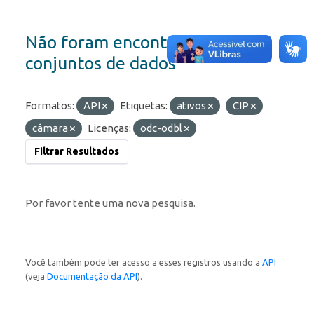
Não foram encontrados
conjuntos de dados
Formatos:
API
Etiquetas:
ativos
CIP
câmara
Licenças:
odc-odbl
Filtrar Resultados
Por favor tente uma nova pesquisa.
Você também pode ter acesso a esses registros usando a
API
(veja
Documentação da API
).