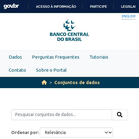
Skip to main content
ACESSO À INFORMAÇÃO
PARTICIPE
LEGISLAÇ
IR
ENGLISH
PARA
O
CONTEÚDO
Dados
Perguntas Frequentes
Tutoriais
Contato
Sobre o Portal
Conjuntos de dados
Ordenar por