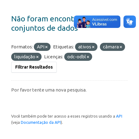
Não foram encontrados
conjuntos de dados
Formatos:
API
Etiquetas:
ativos
câmara
liquidação
Licenças:
odc-odbl
Filtrar Resultados
Por favor tente uma nova pesquisa.
Você também pode ter acesso a esses registros usando a
API
(veja
Documentação da API
).