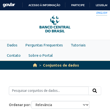
Skip to main content
ACESSO À INFORMAÇÃO
PARTICIPE
LEGISLAÇ
IR
ENGLISH
PARA
O
CONTEÚDO
Dados
Perguntas Frequentes
Tutoriais
Contato
Sobre o Portal
Conjuntos de dados
Ordenar por