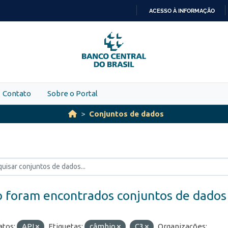
ACESSO À INFORMAÇÃO
IR
PARA
O
CONTEÚDO
Contato
Sobre o Portal
Conjuntos de dados
 foram encontrados conjuntos de dados
tos:
API
Etiquetas:
câmbio
C3
Organizações: