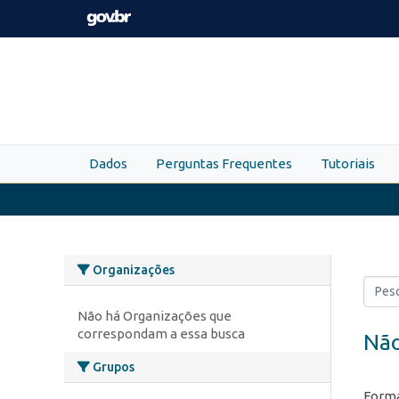
Skip to main content
Dados
Perguntas Frequentes
Tutoriais
Organizações
Não há Organizações que
correspondam a essa busca
Não
Grupos
Forma