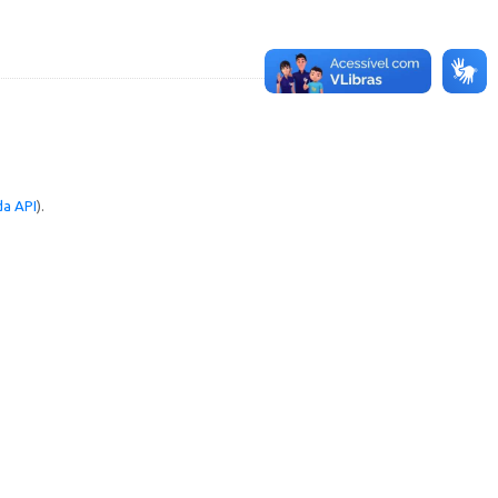
a API
).