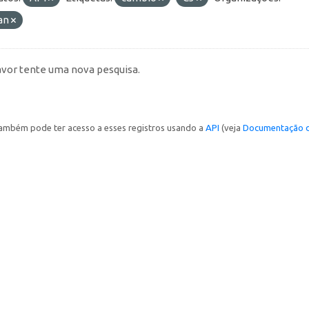
an
avor tente uma nova pesquisa.
ambém pode ter acesso a esses registros usando a
API
(veja
Documentação d