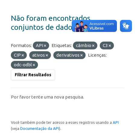
Não foram encontrados
conjuntos de dados
Formatos:
API
Etiquetas:
câmbio
C3
CIP
ativos
derivativos
Licenças:
odc-odbl
Filtrar Resultados
Por favor tente uma nova pesquisa.
Você também pode ter acesso a esses registros usando a
API
(veja
Documentação da API
).