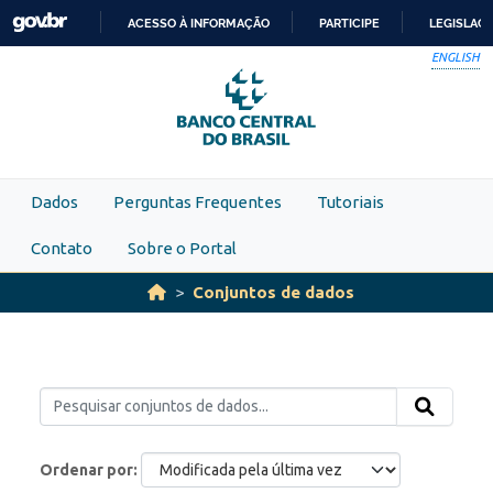
Skip to main content
ACESSO À INFORMAÇÃO
PARTICIPE
LEGISLAÇ
IR
ENGLISH
PARA
O
CONTEÚDO
Dados
Perguntas Frequentes
Tutoriais
Contato
Sobre o Portal
Conjuntos de dados
Ordenar por