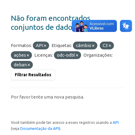
Não foram encontrados
conjuntos de dados
Formatos:
API
Etiquetas:
câmbio
C3
ações
Licenças:
odc-odbl
Organizações:
deban
Filtrar Resultados
Por favor tente uma nova pesquisa.
Você também pode ter acesso a esses registros usando a
API
(veja
Documentação da API
).