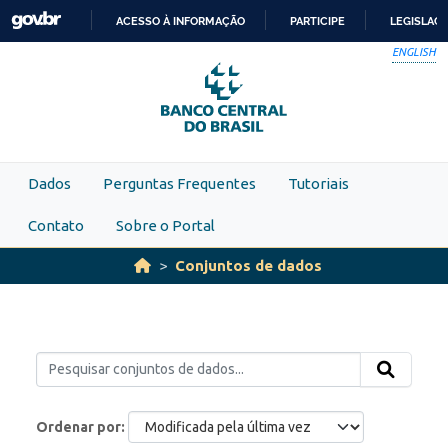
Skip to main content
ACESSO À INFORMAÇÃO
PARTICIPE
LEGISLAÇ
IR
ENGLISH
PARA
O
CONTEÚDO
Dados
Perguntas Frequentes
Tutoriais
Contato
Sobre o Portal
Conjuntos de dados
Ordenar por