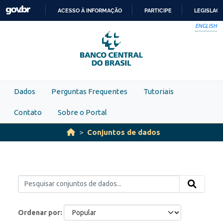
Skip to main content
ACESSO À INFORMAÇÃO
PARTICIPE
LEGISLAÇ
IR
ENGLISH
PARA
O
CONTEÚDO
Dados
Perguntas Frequentes
Tutoriais
Contato
Sobre o Portal
Conjuntos de dados
Ordenar por