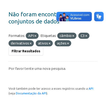
Não foram encontrados
conjuntos de dados
Formatos:
API
Etiquetas:
câmbio
C3
derivativos
ativos
ações
Filtrar Resultados
Por favor tente uma nova pesquisa.
Você também pode ter acesso a esses registros usando a
API
(veja
Documentação da API
).