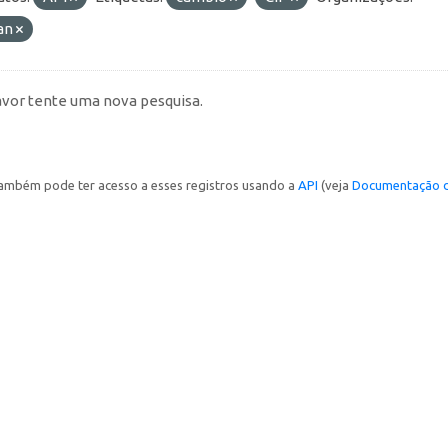
an
avor tente uma nova pesquisa.
ambém pode ter acesso a esses registros usando a
API
(veja
Documentação d