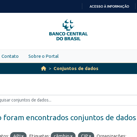
ACESSO À INFORMAÇÃO
IR
PARA
O
CONTEÚDO
Contato
Sobre o Portal
Conjuntos de dados
 foram encontrados conjuntos de dados
tos:
API
Etiquetas:
câmbio
CIP
Organizações: