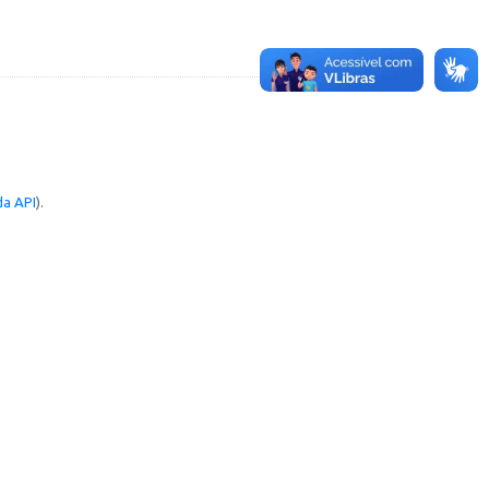
a API
).