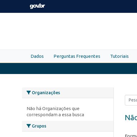
Skip to main content
Dados
Perguntas Frequentes
Tutoriais
Organizações
Não há Organizações que
correspondam a essa busca
Não
Grupos
Forma