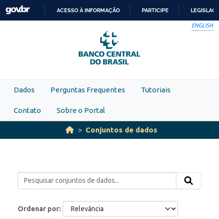
Skip to main content
ACESSO À INFORMAÇÃO
PARTICIPE
LEGISLAÇ
IR
ENGLISH
PARA
O
CONTEÚDO
Dados
Perguntas Frequentes
Tutoriais
Contato
Sobre o Portal
Conjuntos de dados
Ordenar por