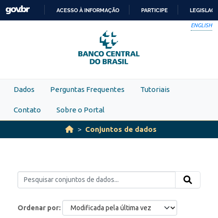
Skip to main content
ACESSO À INFORMAÇÃO
PARTICIPE
LEGISLAÇ
IR
ENGLISH
PARA
O
CONTEÚDO
Dados
Perguntas Frequentes
Tutoriais
Contato
Sobre o Portal
Conjuntos de dados
Ordenar por