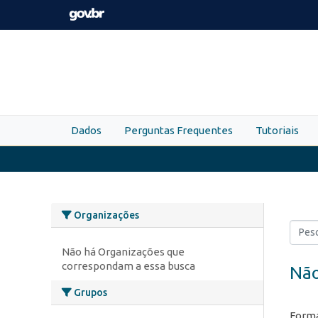
Skip to main content
Dados
Perguntas Frequentes
Tutoriais
Organizações
Não há Organizações que
correspondam a essa busca
Não
Grupos
Forma