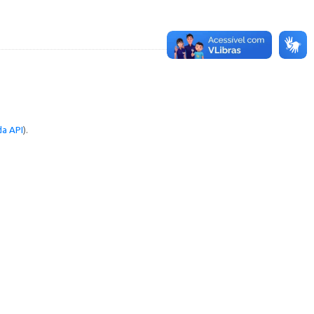
a API
).