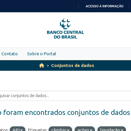
ACESSO À INFORMAÇÃO
IR
PARA
O
CONTEÚDO
Contato
Sobre o Portal
Conjuntos de dados
 foram encontrados conjuntos de dados
tos:
API
Etiquetas:
câmbio
ações
liquidação