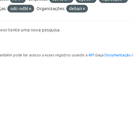
ças:
odc-odbl
Organizações:
deban
avor tente uma nova pesquisa.
ambém pode ter acesso a esses registros usando a
API
(veja
Documentação d