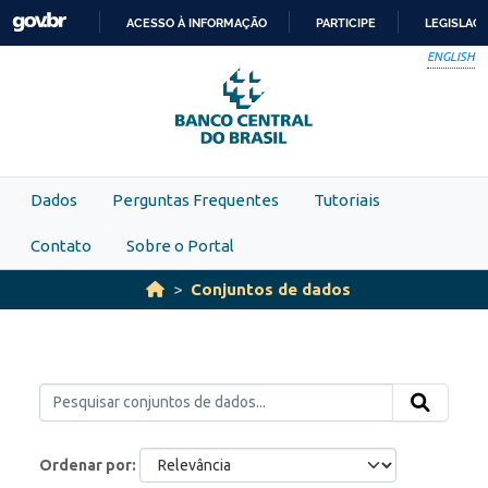
Skip to main content
ACESSO À INFORMAÇÃO
PARTICIPE
LEGISLAÇ
IR
ENGLISH
PARA
O
CONTEÚDO
Dados
Perguntas Frequentes
Tutoriais
Contato
Sobre o Portal
Conjuntos de dados
Ordenar por