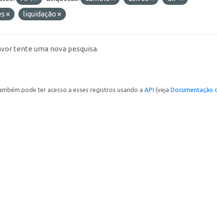
es
liquidação
avor tente uma nova pesquisa.
ambém pode ter acesso a esses registros usando a
API
(veja
Documentação d