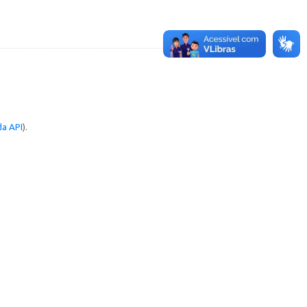
a API
).