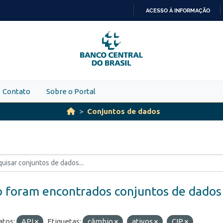
ACESSO À INFORMAÇÃO
IR
PARA
O
CONTEÚDO
Contato
Sobre o Portal
Conjuntos de dados
 foram encontrados conjuntos de dados
tos:
API
Etiquetas:
câmbio
ativos
CIP