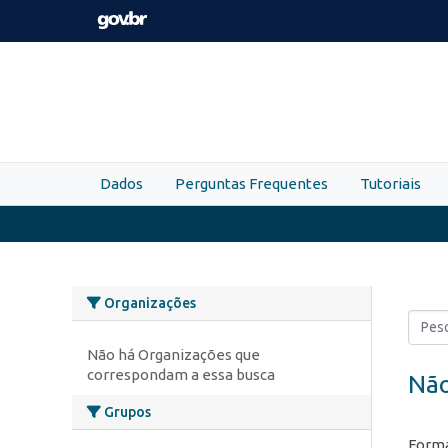
Skip to main content
Dados
Perguntas Frequentes
Tutoriais
Organizações
Não há Organizações que
correspondam a essa busca
Não
Grupos
Forma