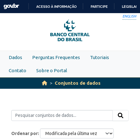
Skip to main content
ACESSO À INFORMAÇÃO
PARTICIPE
LEGISLAÇ
IR
ENGLISH
PARA
O
CONTEÚDO
Dados
Perguntas Frequentes
Tutoriais
Contato
Sobre o Portal
Conjuntos de dados
Ordenar por