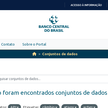
ACESSO À INFORMAÇÃO
IR
PARA
O
CONTEÚDO
Contato
Sobre o Portal
Conjuntos de dados
 foram encontrados conjuntos de dados
tos:
API
Etiquetas:
câmbio
ativos
ações