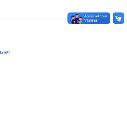
a API
).