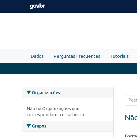
Skip to main content
Dados
Perguntas Frequentes
Tutoriais
Organizações
Não há Organizações que
correspondam a essa busca
Não
Grupos
Forma