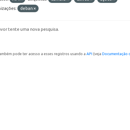
izações:
deban
avor tente uma nova pesquisa.
ambém pode ter acesso a esses registros usando a
API
(veja
Documentação d