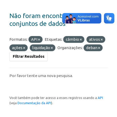
Não foram encontrados
conjuntos de dados
Formatos:
API
Etiquetas:
câmbio
ativos
ações
liquidação
Organizações:
deban
Filtrar Resultados
Por favor tente uma nova pesquisa.
Você também pode ter acesso a esses registros usando a
API
(veja
Documentação da API
).