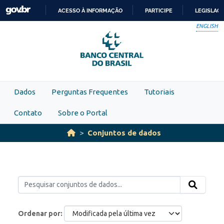
Skip to main content
ACESSO À INFORMAÇÃO
PARTICIPE
LEGISLAÇ
IR
ENGLISH
PARA
O
CONTEÚDO
Dados
Perguntas Frequentes
Tutoriais
Contato
Sobre o Portal
Conjuntos de dados
Ordenar por