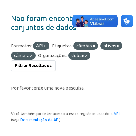
Não foram encontrados
conjuntos de dados
Formatos:
API
Etiquetas:
câmbio
ativos
câmara
Organizações:
deban
Filtrar Resultados
Por favor tente uma nova pesquisa.
Você também pode ter acesso a esses registros usando a
API
(veja
Documentação da API
).