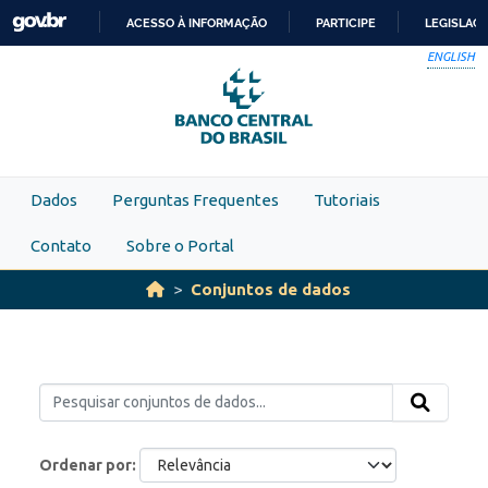
Skip to main content
ACESSO À INFORMAÇÃO
PARTICIPE
LEGISLAÇ
IR
ENGLISH
PARA
O
CONTEÚDO
Dados
Perguntas Frequentes
Tutoriais
Contato
Sobre o Portal
Conjuntos de dados
Ordenar por