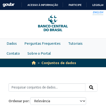
Skip to main content
ACESSO À INFORMAÇÃO
PARTICIPE
LEGISLAÇ
IR
ENGLISH
PARA
O
CONTEÚDO
Dados
Perguntas Frequentes
Tutoriais
Contato
Sobre o Portal
Conjuntos de dados
Ordenar por