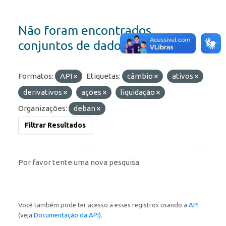
Não foram encontrados
conjuntos de dados
Formatos:
API
Etiquetas:
câmbio
ativos
derivativos
ações
liquidação
Organizações:
deban
Filtrar Resultados
Por favor tente uma nova pesquisa.
Você também pode ter acesso a esses registros usando a
API
(veja
Documentação da API
).