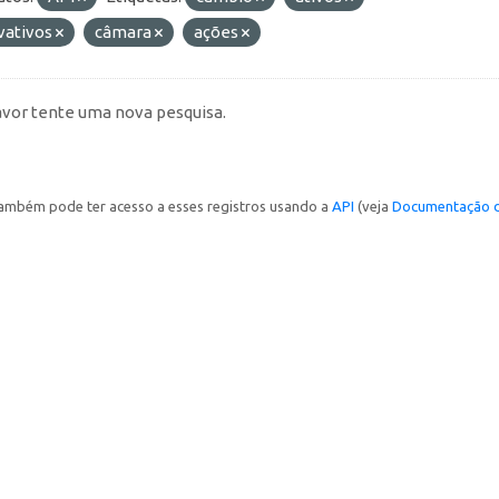
vativos
câmara
ações
avor tente uma nova pesquisa.
ambém pode ter acesso a esses registros usando a
API
(veja
Documentação d