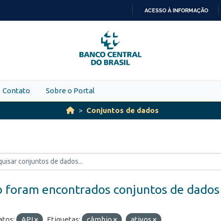
ACESSO À INFORMAÇÃO
IR
PARA
O
CONTEÚDO
Contato
Sobre o Portal
Conjuntos de dados
 foram encontrados conjuntos de dados
tos:
API
Etiquetas:
câmbio
ativos