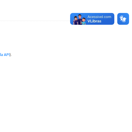
a API
).