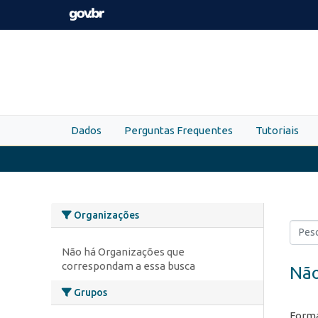
Skip to main content
Dados
Perguntas Frequentes
Tutoriais
Organizações
Não há Organizações que
correspondam a essa busca
Não
Grupos
Forma