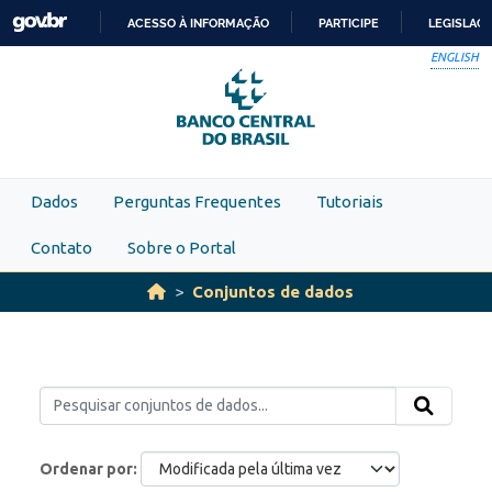
Skip to main content
ACESSO À INFORMAÇÃO
PARTICIPE
LEGISLAÇ
IR
ENGLISH
PARA
O
CONTEÚDO
Dados
Perguntas Frequentes
Tutoriais
Contato
Sobre o Portal
Conjuntos de dados
Ordenar por