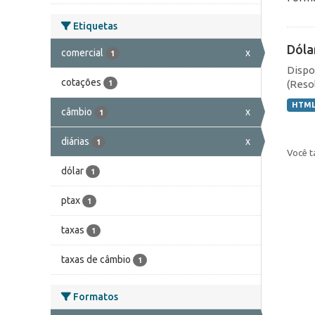
Etiquetas
Dóla
comercial
x
1
Dispo
cotações
(Resol
1
HTM
câmbio
x
1
diárias
x
1
Você t
dólar
1
ptax
1
taxas
1
taxas de câmbio
1
Formatos