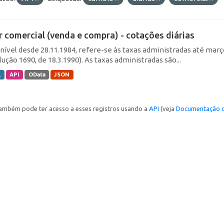
r comercial (venda e compra) - cotações diárias
nível desde 28.11.1984, refere-se às taxas administradas até março 
ução 1690, de 18.3.1990). As taxas administradas são...
L
API
OData
JSON
ambém pode ter acesso a esses registros usando a
API
(veja
Documentação d