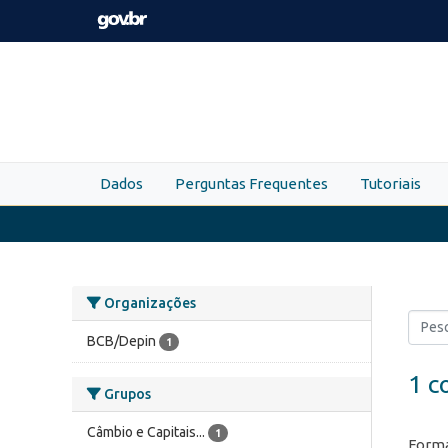
Skip to main content
Dados
Perguntas Frequentes
Tutoriais
Organizações
BCB/Depin
1
1 c
Grupos
Câmbio e Capitais...
1
Forma