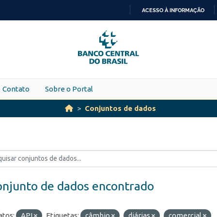
ACESSO À INFORMAÇÃO
IR
PARA
O
CONTEÚDO
Contato
Sobre o Portal
Conjuntos de dados
onjunto de dados encontrado
tos:
API
Etiquetas:
câmbio
diárias
comercial