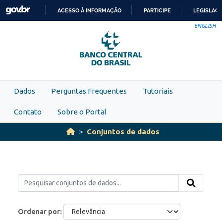
Skip to main content
ACESSO À INFORMAÇÃO
PARTICIPE
LEGISLAÇ
IR
ENGLISH
PARA
O
CONTEÚDO
Dados
Perguntas Frequentes
Tutoriais
Contato
Sobre o Portal
Conjuntos de dados
Ordenar por