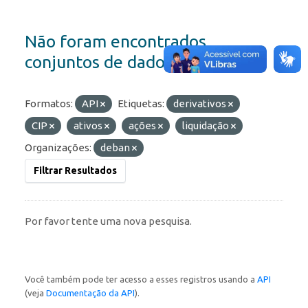
Não foram encontrados
conjuntos de dados
Formatos:
API
Etiquetas:
derivativos
CIP
ativos
ações
liquidação
Organizações:
deban
Filtrar Resultados
Por favor tente uma nova pesquisa.
Você também pode ter acesso a esses registros usando a
API
(veja
Documentação da API
).