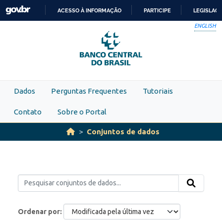
Skip to main content
ACESSO À INFORMAÇÃO
PARTICIPE
LEGISLAÇ
IR
ENGLISH
PARA
O
CONTEÚDO
Dados
Perguntas Frequentes
Tutoriais
Contato
Sobre o Portal
Conjuntos de dados
Ordenar por