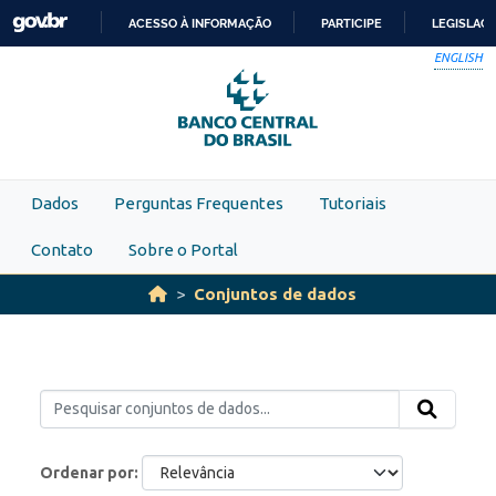
Skip to main content
ACESSO À INFORMAÇÃO
PARTICIPE
LEGISLAÇ
IR
ENGLISH
PARA
O
CONTEÚDO
Dados
Perguntas Frequentes
Tutoriais
Contato
Sobre o Portal
Conjuntos de dados
Ordenar por