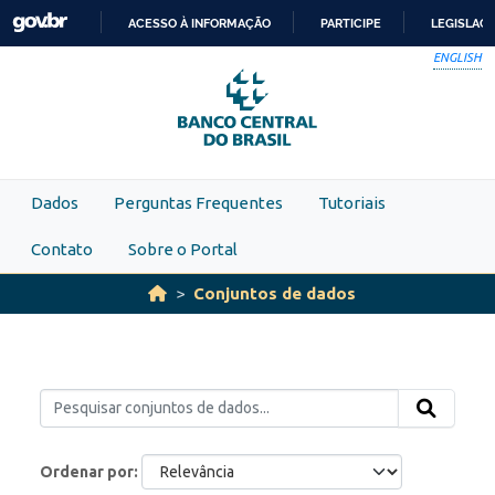
Skip to main content
ACESSO À INFORMAÇÃO
PARTICIPE
LEGISLAÇ
IR
ENGLISH
PARA
O
CONTEÚDO
Dados
Perguntas Frequentes
Tutoriais
Contato
Sobre o Portal
Conjuntos de dados
Ordenar por