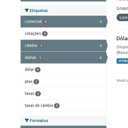
Grupo
Etiquetas
Lic
comercial
x
1
cotações
1
Dóla
câmbio
x
1
Dispo
(Resol
diárias
x
1
HTM
dólar
1
Você t
ptax
1
taxas
1
taxas de câmbio
1
Formatos