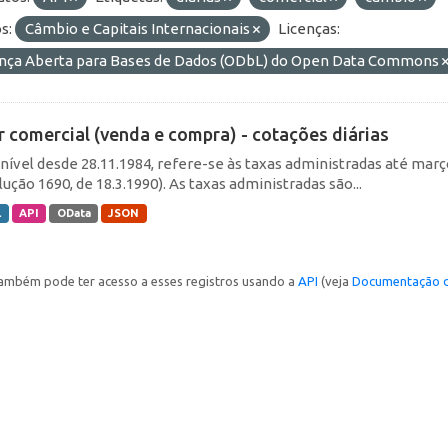
s:
Câmbio e Capitais Internacionais
Licenças:
ença Aberta para Bases de Dados (ODbL) do Open Data Commons
r comercial (venda e compra) - cotações diárias
nível desde 28.11.1984, refere-se às taxas administradas até março 
ução 1690, de 18.3.1990). As taxas administradas são...
L
API
OData
JSON
ambém pode ter acesso a esses registros usando a
API
(veja
Documentação d