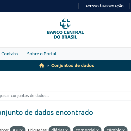
ACESSO À INFORMAÇÃO
IR
PARA
O
CONTEÚDO
Contato
Sobre o Portal
Conjuntos de dados
onjunto de dados encontrado
tos:
API
Etiquetas:
diárias
comercial
câmbio