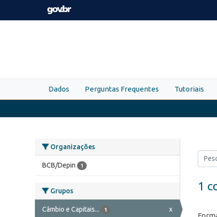
Skip to main content
Dados
Perguntas Frequentes
Tutoriais
Organizações
BCB/Depin
1
1 c
Grupos
Câmbio e Capitais...
x
1
Forma