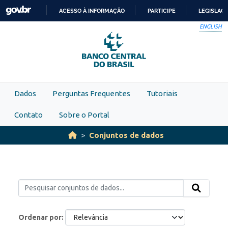
Skip to main content
ACESSO À INFORMAÇÃO
PARTICIPE
LEGISLAÇ
IR
ENGLISH
PARA
O
CONTEÚDO
Dados
Perguntas Frequentes
Tutoriais
Contato
Sobre o Portal
Conjuntos de dados
Ordenar por