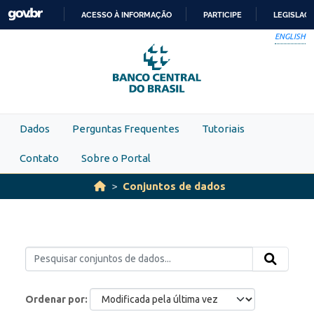
Skip to main content
ACESSO À INFORMAÇÃO
PARTICIPE
LEGISLAÇ
IR
ENGLISH
PARA
O
CONTEÚDO
Dados
Perguntas Frequentes
Tutoriais
Contato
Sobre o Portal
Conjuntos de dados
Ordenar por