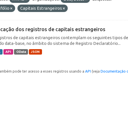
fólio
Capitais Estrangeiros
icação dos registros de capitais estrangeiros
gistros de capitais estrangeiros contemplam os seguintes tipos d
do data-base, no âmbito do sistema de Registro Declaratório...
L
API
OData
JSON
ambém pode ter acesso a esses registros usando a
API
(veja
Documentação d