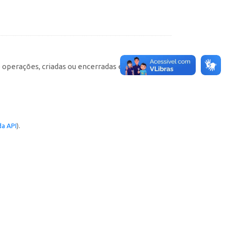
e operações, criadas ou encerradas em cada
a API
).