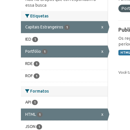
essa busca
Port
Etiquetas
Capitais Estrangeiros
x
1
Publ
Os re
IED
1
perío
Portfólio
x
1
HTM
RDE
1
Você t
ROF
1
Formatos
API
1
HTML
x
1
JSON
1