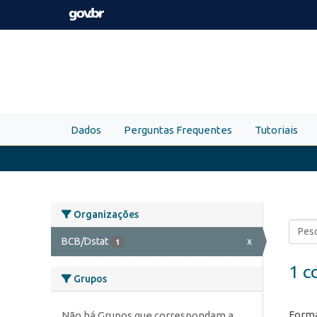
Skip to main content
Dados
Perguntas Frequentes
Tutoriais
Organizações
BCB/Dstat
x
1
1 c
Grupos
Forma
Não há Grupos que correspondam a