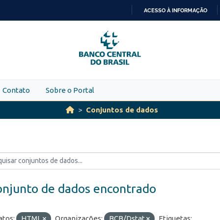
ACESSO À INFORMAÇÃO
IR
PARA
O
CONTEÚDO
Contato
Sobre o Portal
Conjuntos de dados
onjunto de dados encontrado
tos:
HTML
Organizações:
BCB/Dstat
Etiquetas: