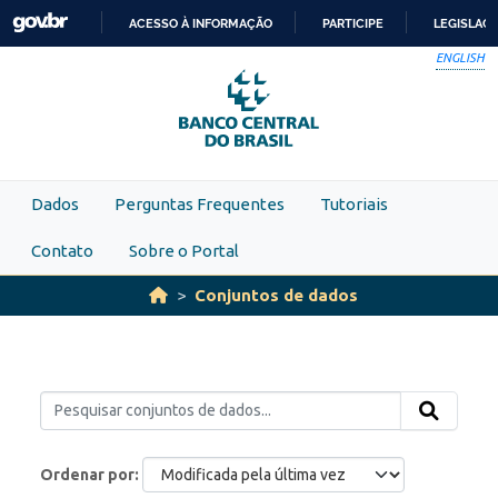
Skip to main content
ACESSO À INFORMAÇÃO
PARTICIPE
LEGISLAÇ
IR
ENGLISH
PARA
O
CONTEÚDO
Dados
Perguntas Frequentes
Tutoriais
Contato
Sobre o Portal
Conjuntos de dados
Ordenar por