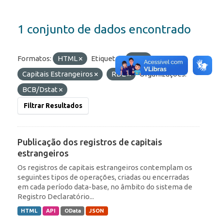
1 conjunto de dados encontrado
Formatos:
HTML
Etiquetas:
IED
Capitais Estrangeiros
RDE
Organizações:
BCB/Dstat
Filtrar Resultados
Publicação dos registros de capitais
estrangeiros
Os registros de capitais estrangeiros contemplam os
seguintes tipos de operações, criadas ou encerradas
em cada período data-base, no âmbito do sistema de
Registro Declaratório...
HTML
API
OData
JSON