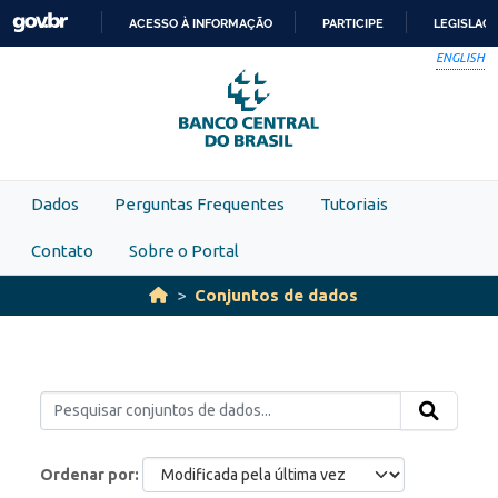
Skip to main content
ACESSO À INFORMAÇÃO
PARTICIPE
LEGISLAÇ
IR
ENGLISH
PARA
O
CONTEÚDO
Dados
Perguntas Frequentes
Tutoriais
Contato
Sobre o Portal
Conjuntos de dados
Ordenar por