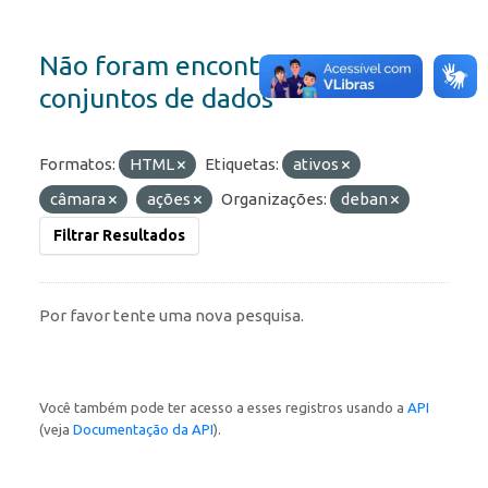
Não foram encontrados
conjuntos de dados
Formatos:
HTML
Etiquetas:
ativos
câmara
ações
Organizações:
deban
Filtrar Resultados
Por favor tente uma nova pesquisa.
Você também pode ter acesso a esses registros usando a
API
(veja
Documentação da API
).