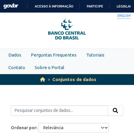
Skip to main content
ACESSO À INFORMAÇÃO
PARTICIPE
LEGISLAÇ
IR
ENGLISH
PARA
O
CONTEÚDO
Dados
Perguntas Frequentes
Tutoriais
Contato
Sobre o Portal
Conjuntos de dados
Ordenar por