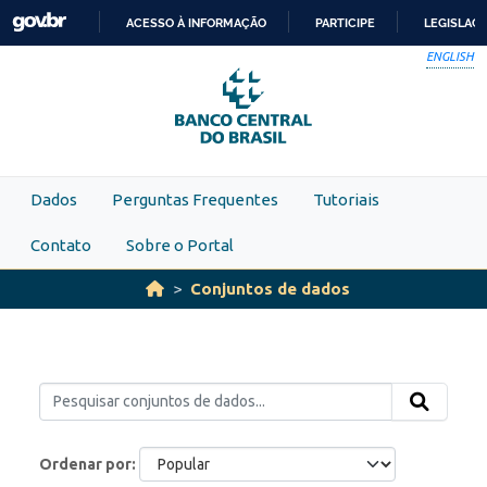
Skip to main content
ACESSO À INFORMAÇÃO
PARTICIPE
LEGISLAÇ
IR
ENGLISH
PARA
O
CONTEÚDO
Dados
Perguntas Frequentes
Tutoriais
Contato
Sobre o Portal
Conjuntos de dados
Ordenar por