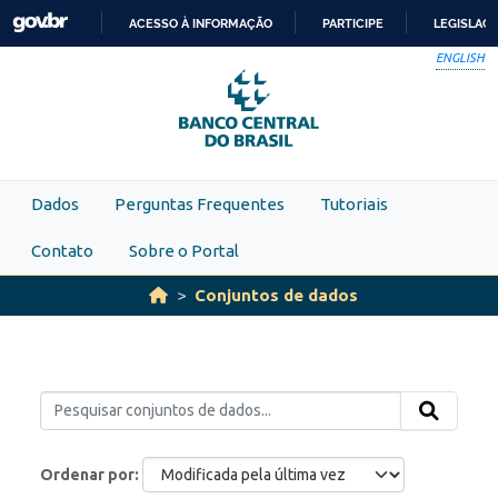
Skip to main content
ACESSO À INFORMAÇÃO
PARTICIPE
LEGISLAÇ
IR
ENGLISH
PARA
O
CONTEÚDO
Dados
Perguntas Frequentes
Tutoriais
Contato
Sobre o Portal
Conjuntos de dados
Ordenar por