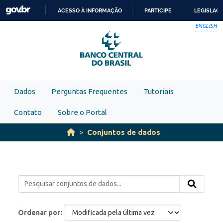
Skip to main content
ACESSO À INFORMAÇÃO
PARTICIPE
LEGISLAÇ
IR
ENGLISH
PARA
O
CONTEÚDO
Dados
Perguntas Frequentes
Tutoriais
Contato
Sobre o Portal
Conjuntos de dados
Ordenar por