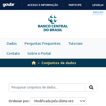
Skip to main content
ACESSO À INFORMAÇÃO
PARTICIPE
LEGISLAÇ
IR
ENGLISH
PARA
O
CONTEÚDO
Dados
Perguntas Frequentes
Tutoriais
Contato
Sobre o Portal
Conjuntos de dados
Ordenar por