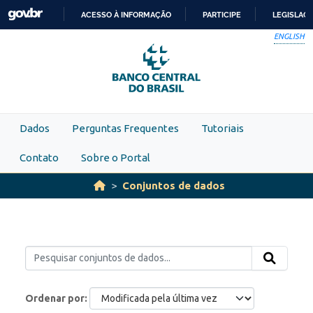
Skip to main content
ACESSO À INFORMAÇÃO
PARTICIPE
LEGISLAÇ
IR
ENGLISH
PARA
O
CONTEÚDO
Dados
Perguntas Frequentes
Tutoriais
Contato
Sobre o Portal
Conjuntos de dados
Ordenar por