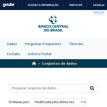
Skip to main content
ACESSO À INFORMAÇÃO
PARTICIPE
LEGISLAÇ
IR
ENGLISH
PARA
O
CONTEÚDO
Dados
Perguntas Frequentes
Tutoriais
Contato
Sobre o Portal
Conjuntos de dados
Ordenar por