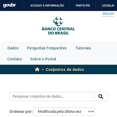
Skip to main content
ACESSO À INFORMAÇÃO
PARTICIPE
LEGISLAÇ
IR
ENGLISH
PARA
O
CONTEÚDO
Dados
Perguntas Frequentes
Tutoriais
Contato
Sobre o Portal
Conjuntos de dados
Ordenar por