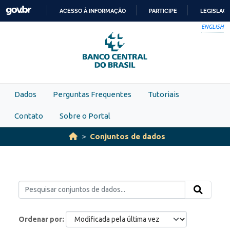
Skip to main content
ACESSO À INFORMAÇÃO
PARTICIPE
LEGISLAÇ
IR
ENGLISH
PARA
O
CONTEÚDO
Dados
Perguntas Frequentes
Tutoriais
Contato
Sobre o Portal
Conjuntos de dados
Ordenar por