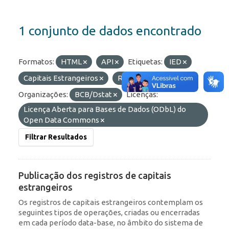
1 conjunto de dados encontrado
Formatos:
HTML
API
Etiquetas:
IED
Capitais Estrangeiros
ROF
Portfólio
Organizações:
BCB/Dstat
Licenças:
Licença Aberta para Bases de Dados (ODbL) do
Open Data Commons
Filtrar Resultados
Publicação dos registros de capitais
estrangeiros
Os registros de capitais estrangeiros contemplam os
seguintes tipos de operações, criadas ou encerradas
em cada período data-base, no âmbito do sistema de