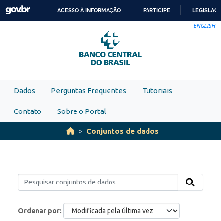
Skip to main content
ACESSO À INFORMAÇÃO
PARTICIPE
LEGISLAÇ
IR
ENGLISH
PARA
O
CONTEÚDO
Dados
Perguntas Frequentes
Tutoriais
Contato
Sobre o Portal
Conjuntos de dados
Ordenar por