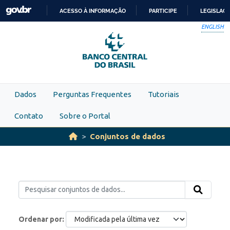
Skip to main content
ACESSO À INFORMAÇÃO
PARTICIPE
LEGISLAÇ
IR
ENGLISH
PARA
O
CONTEÚDO
Dados
Perguntas Frequentes
Tutoriais
Contato
Sobre o Portal
Conjuntos de dados
Ordenar por