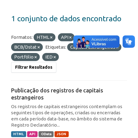
1 conjunto de dados encontrado
Formatos:
HTML
API
Organizações:
BCB/Dstat
Etiquetas:
Capitais Estrangeiros
Portfólio
IED
Filtrar Resultados
Publicação dos registros de capitais
estrangeiros
Os registros de capitais estrangeiros contemplam os
seguintes tipos de operações, criadas ou encerradas
em cada período data-base, no âmbito do sistema de
Registro Declaratório...
HTML
API
OData
JSON