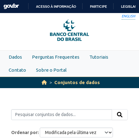
Skip to main content
ACESSO À INFORMAÇÃO
PARTICIPE
LEGISLAÇ
IR
ENGLISH
PARA
O
CONTEÚDO
Dados
Perguntas Frequentes
Tutoriais
Contato
Sobre o Portal
Conjuntos de dados
Ordenar por